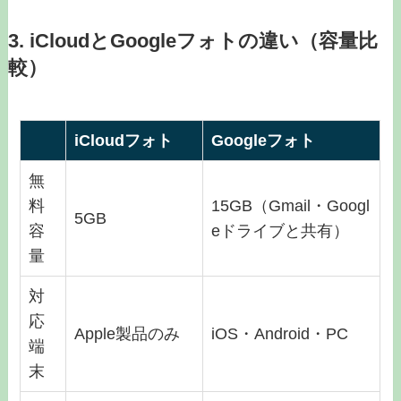
3. iCloudとGoogleフォトの違い（容量比
較）
iCloudフォト
Googleフォト
無
料
15GB（Gmail・Googl
5GB
容
eドライブと共有）
量
対
応
Apple製品のみ
iOS・Android・PC
端
末